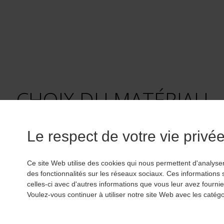
CHOIX DU MATÉRIAU
Le respect de votre vie privée 
Pierre naturelle, mosaïque, carreaux de ciment et céra
grandes familles de carrelage, déclinables en une multi
Ce site Web utilise des cookies qui nous permettent d'analyser 
couleurs et tailles. Le choix d’un matériau se fait en fo
des fonctionnalités sur les réseaux sociaux. Ces informations
techniques de la pièce, de l’esthétique et du niveau d’en
celles-ci avec d'autres informations que vous leur avez fournies 
Voulez-vous continuer à utiliser notre site Web avec les catég