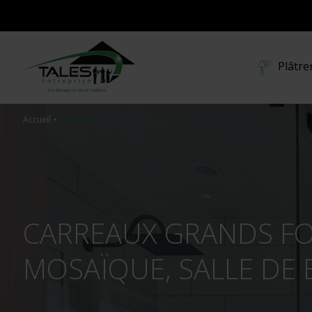
Plâtre
Accueil
Carrelage
Contre-cloi
Cloisons
Faux-plafon
CARREAUX GRANDS FOR
MOSAÏQUE, SALLE DE B