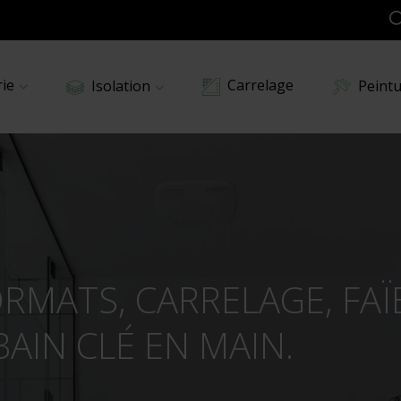
rie
Carrelage
Peint
Isolation
Combles aménagés
sons
Combles perdus
Murs intérieurs
ds
MATS, CARRELAGE, FAÏ
Planchers bas
AIN CLÉ EN MAIN.