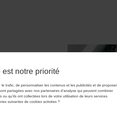
est notre priorité
mique sont les quatre
tude de matériaux,
le trafic, de personnaliser les contenus et les publicités et de proposer
nction des contraintes
 sont partagées avec nos partenaires d'analyse qui peuvent combiner
tretien attendu.
ou qu'ils ont collectées lors de votre utilisation de leurs services.
ories suivantes de cookies activées ?